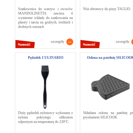
Szatkownica do warzyw i owoców
Nóż obrotowy do pizzy TAGLIO
MANDOLINETTA zawiera 4
wymienne wkłady do szatkowania na
plastry i tarcia na grubych, średnich i
drobnych ostrzach
szczegóły
szczegóły
Pędzelek CULINARIO
Osłona na patelnię SILICOO
Duży pędzelek nylonowy wykonany z
Składana osłona na patelnię pr
nylonu pokrytego silikonem
pryskaniem SILICOOK
odpornym na temperaturę do 220°C