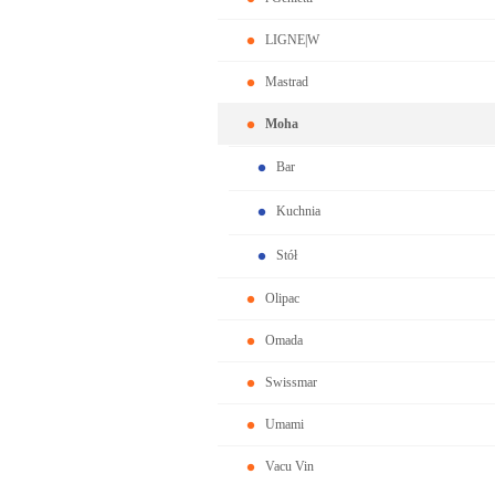
LIGNE|W
Mastrad
Moha
Bar
Kuchnia
Stół
Olipac
Omada
Swissmar
Umami
Vacu Vin