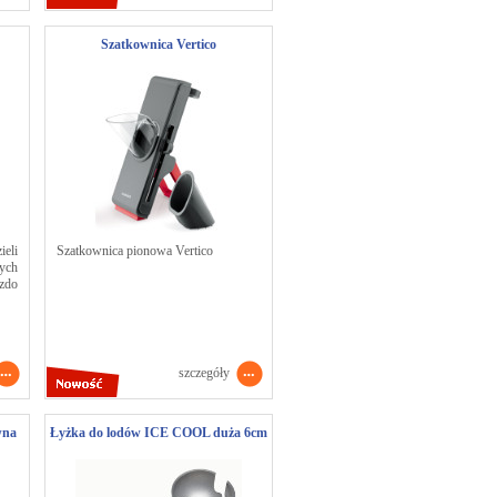
Szatkownica Vertico
ieli
Szatkownica pionowa Vertico
ych
azdo
szczegóły
wna
Łyżka do lodów ICE COOL duża 6cm