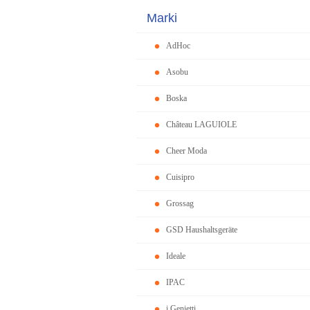
Marki
AdHoc
Asobu
Boska
Château LAGUIOLE
Cheer Moda
Cuisipro
Grossag
GSD Haushaltsgeräte
Ideale
IPAC
i Genietti