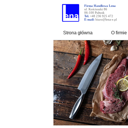
Firma Handlowa Lena
ul. Kościuszki 86
06-100 Pułtusk
Tel.
+48 236 925 472
E-mail:
biuro@lena-e.pl
Strona główna
O firmie