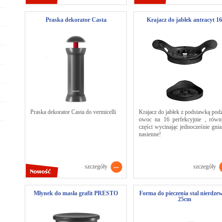
Praska dekorator Casta
Krajacz do jabłek antracyt 16
Praska dekorator Casta do vermicelli
Krajacz do jabłek z podstawką podz
owoc na 16 perfekcyjnie , równ
części wycinając jednocześnie gni
nasienne!
szczegóły
szczegóły
Młynek do masła grafit PRESTO
Forma do pieczenia stal nierdze
25cm