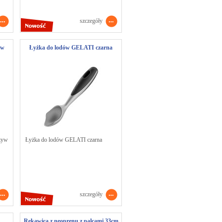
szczegóły
yw
Łyżka do lodów GELATI czarna
zyw
Łyżka do lodów GELATI czarna
szczegóły
Rękawica z neoprenu z palcami 33cm