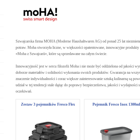
Szwajcarska firma MOHA (Moderne Haushaltwaren AG) od ponad 25 lat niezmien
potraw. Moha stworzyła liczne, w większości opatentowane, innowacyjne produkty d
«Moha z Szwajcarii», które są sprzedawane na całym świecie.
Innowacyjność jest w sercu filozofii Moha i nie może być oddzielona od jakości 
doborze materiałów i solidności wykonania swoich produktów. Gwarancja na wsz
znaczenie indywidualności i coraz większe zainteresowanie sztuką kulinarną są po
udział w tej tendencji stale dążąc do poprawy bezpieczeństwa, jakości i wydajnośc
oczekiwań.
Zestaw 3 pojemników Fresco Flex
Pojemnik Fresco Inox 1300ml