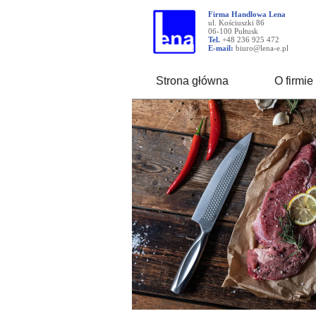
Firma Handlowa Lena
ul. Kościuszki 86
06-100 Pułtusk
Tel.
+48 236 925 472
E-mail:
biuro@lena-e.pl
Strona główna
O firmie