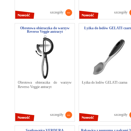
szczegóły
szczegóły
Obrotowa obieraczka do warzyw
Łyżka do lodów GELATI czar
Reverso Veggie antracyt
Obrotowa obieraczka do warzyw
Łyżka do lodów GELATI czarna
Reverso Veggie antracyt
szczegóły
szczegóły
Szatkownica VERDURA
Rękawica z neoprenu z palcami 