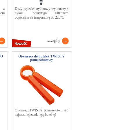
a z
Duży pędzelek nylonowy wykonany z
mem
nylonu pokrytego silikonem
odpornym na temperaturę do 220°C
szczegóły
TO
Otwieracz do butelek TWISTY
pomarańczowy
Otwieracz TWISTY pomoże otworzyć
najmocniej zamkniętą butelkę!