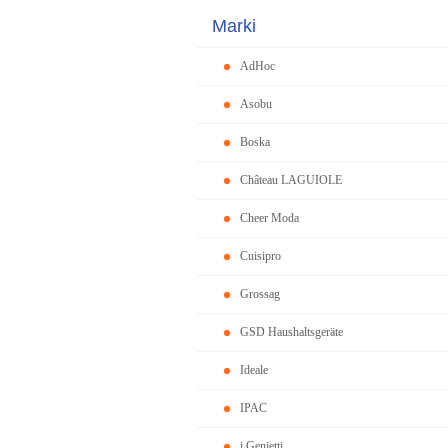
Marki
AdHoc
Asobu
Boska
Château LAGUIOLE
Cheer Moda
Cuisipro
Grossag
GSD Haushaltsgeräte
Ideale
IPAC
i Genietti