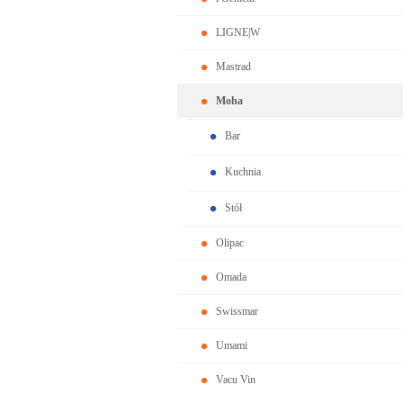
LIGNE|W
Mastrad
Moha
Bar
Kuchnia
Stół
Olipac
Omada
Swissmar
Umami
Vacu Vin