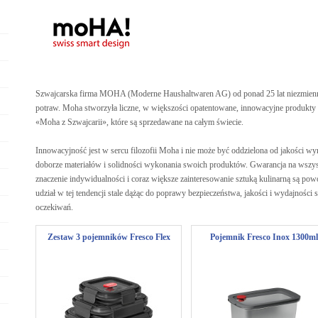
Szwajcarska firma MOHA (Moderne Haushaltwaren AG) od ponad 25 lat niezmien
potraw. Moha stworzyła liczne, w większości opatentowane, innowacyjne produkty d
«Moha z Szwajcarii», które są sprzedawane na całym świecie.
Innowacyjność jest w sercu filozofii Moha i nie może być oddzielona od jakości 
doborze materiałów i solidności wykonania swoich produktów. Gwarancja na wsz
znaczenie indywidualności i coraz większe zainteresowanie sztuką kulinarną są po
udział w tej tendencji stale dążąc do poprawy bezpieczeństwa, jakości i wydajnośc
oczekiwań.
Zestaw 3 pojemników Fresco Flex
Pojemnik Fresco Inox 1300ml