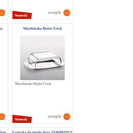
szczegóły
na
Maselniczka Butter Fresh
Maselniczka Butter Fresh
szczegóły
33cm
Łyżeczka do miodu duża JAM/HONEY