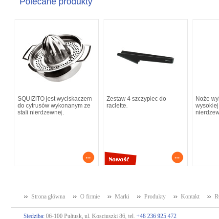
Polecane produkty
SQUIZITO jest wyciskaczem
Zestaw 4 szczypiec do
Noże wy
do cytrusów wykonanym ze
raclette.
wysokiej 
stali nierdzewnej.
nierdze
Strona główna
O firmie
Marki
Produkty
Kontakt
R
Siedziba:
06-100 Pułtusk, ul. Kosciuszki 86, tel.
+48 236 925 472