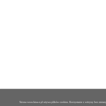
Strona www.lena-e.pl używa plików cookies. Korzystanie z witryny bez zmia