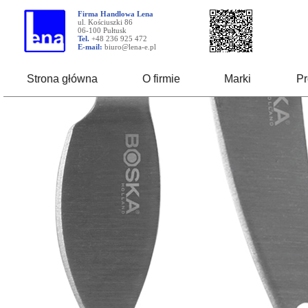
Firma Handlowa Lena
ul. Kościuszki 86
06-100 Pułtusk
Tel.
+48 236 925 472
E-mail:
biuro@lena-e.pl
Strona główna
O firmie
Marki
Pr