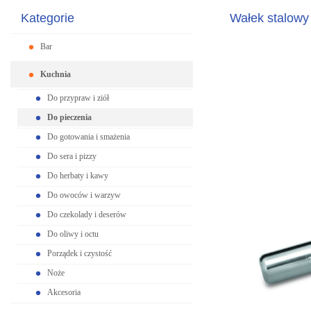
Kategorie
Wałek stalowy z
Bar
Kuchnia
Do przypraw i ziół
Do pieczenia
Do gotowania i smażenia
Do sera i pizzy
Do herbaty i kawy
Do owoców i warzyw
Do czekolady i deserów
Do oliwy i octu
Porządek i czystość
Noże
Akcesoria