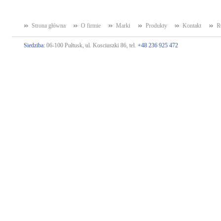
Strona główna
O firmie
Marki
Produkty
Kontakt
R
Siedziba:
06-100 Pułtusk, ul. Kosciuszki 86, tel.
+48 236 925 472