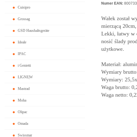
Numer EAN:
800733
Cuisipro
Wałek został w
Grossag
mierzącą 20cm, 
GSD Haushaltsgeräte
Lekki, łatwy w
nosić ślady pro
Ideale
użytkowe.
IPAC
Materiał: alumi
i Genietti
Wymiary brutto
LIGNE|W
Wymiary: 25,5
Waga brutto: 0,
Mastrad
Waga netto: 0,2
Moha
Olipac
Omada
Swissmar