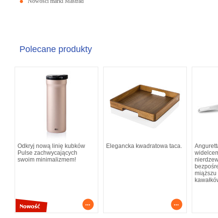
Nowości marki Mastrad
Polecane produkty
Odkryj nową linię kubków
Elegancka kwadratowa taca.
Angurett
Pulse zachwycających
widelcem
swoim minimalizmem!
nierdzew
bezpośre
miąższu 
kawałkó