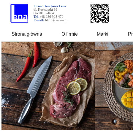
Firma Handlowa Lena
ul. Kościuszki 86
06-100 Pułtusk
Tel.
+48 236 925 472
E-mail:
biuro@lena-e.pl
Strona główna
O firmie
Marki
Pr