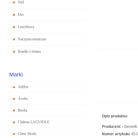
Stół
Eko
Lunchboxy
Naczynia termiczne
Butelki z tritanu
Marki
AdHoc
Asobu
Boska
Opis produktu:
Château LAGUIOLE
Producent:
i Genietti
Cheer Moda
Numer artykułu:
IG-