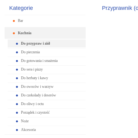
Kategorie
Przyprawnik (ol
Bar
Kuchnia
Do przypraw i ziół
Do pieczenia
Do gotowania i smażenia
Do sera i pizzy
Do herbaty i kawy
Do owoców i warzyw
Do czekolady i deserów
Do oliwy i octu
Porządek i czystość
Noże
Akcesoria