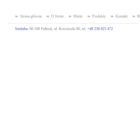
Strona główna
O firmie
Marki
Produkty
Kontakt
R
Siedziba:
06-100 Pułtusk, ul. Kosciuszki 86, tel.
+48 236 925 472