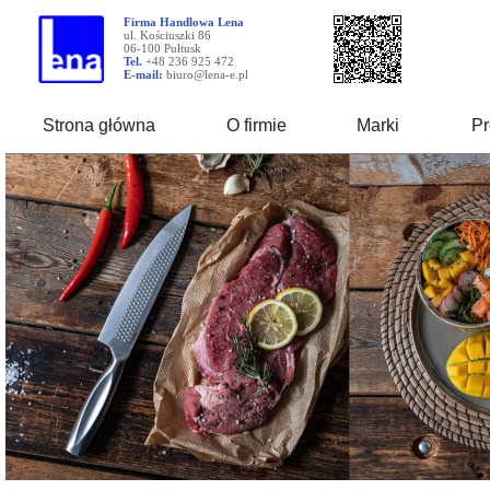
Firma Handlowa Lena
ul. Kościuszki 86
06-100 Pułtusk
Tel.
+48 236 925 472
E-mail:
biuro@lena-e.pl
Strona główna
O firmie
Marki
Pr