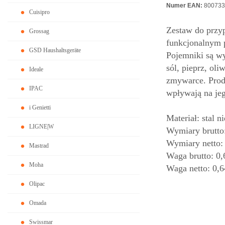
Numer EAN:
800733
Cuisipro
Zestaw do przyp
Grossag
funkcjonalnym 
GSD Haushaltsgeräte
Pojemniki są wy
sól, pieprz, ol
Ideale
zmywarce. Produ
IPAC
wpływają na je
i Genietti
Materiał: stal n
LIGNE|W
Wymiary brutto
Wymiary netto:
Mastrad
Waga brutto: 0,
Moha
Waga netto: 0,6
Olipac
Omada
Swissmar