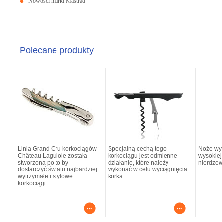
Nowości marki Mastrad
Polecane produkty
Linia Grand Cru korkociągów
Specjalną cechą tego
Noże wy
Château Laguiole została
korkociągu jest odmienne
wysokiej 
stworzona po to by
działanie, które należy
nierdze
dostarczyć światu najbardziej
wykonać w celu wyciągnięcia
wytrzymałe i stylowe
korka.
korkociągi.