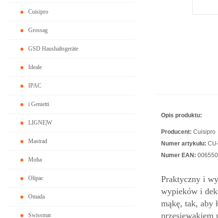
Cuisipro
Grossag
GSD Haushaltsgeräte
Ideale
IPAC
i Genietti
Opis produktu:
LIGNE|W
Producent:
Cuisipro
Mastrad
Numer artykułu:
CU-
Numer EAN:
006550
Moha
Praktyczny i w
Olipac
wypieków i deko
Omada
mąkę, tak, aby 
przesiewakiem p
Swissmar