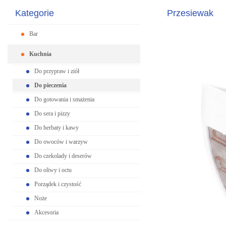
Kategorie
Przesiewak
Bar
Kuchnia
Do przypraw i ziół
Do pieczenia
Do gotowania i smażenia
Do sera i pizzy
Do herbaty i kawy
Do owoców i warzyw
Do czekolady i deserów
Do oliwy i octu
Porządek i czystość
Noże
Akcesoria