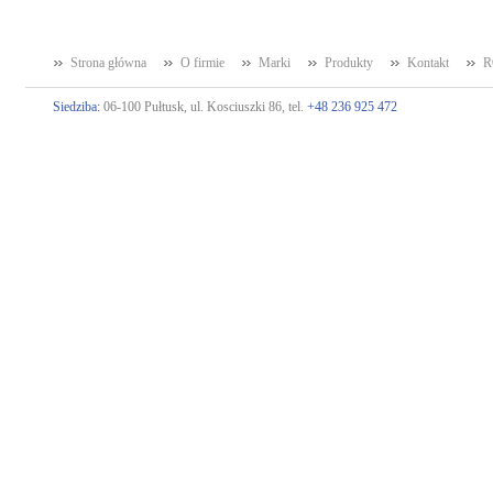
Strona główna
O firmie
Marki
Produkty
Kontakt
R
Siedziba:
06-100 Pułtusk, ul. Kosciuszki 86, tel.
+48 236 925 472