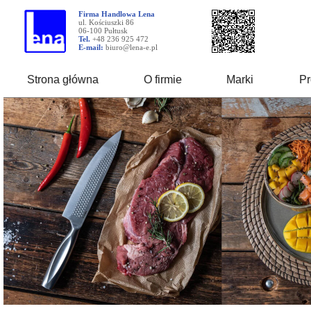
Firma Handlowa Lena
ul. Kościuszki 86
06-100 Pułtusk
Tel.
+48 236 925 472
E-mail:
biuro@lena-e.pl
Strona główna
O firmie
Marki
Pr