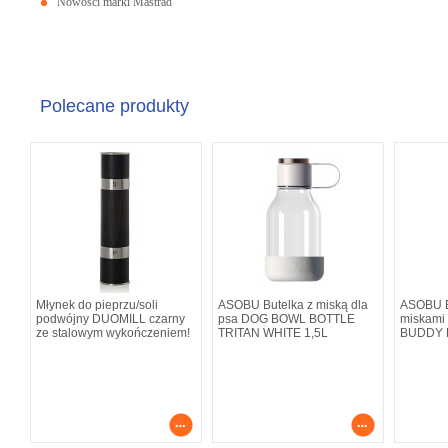
Nowości marki Mastrad
Polecane produkty
Młynek do pieprzu/soli
ASOBU Butelka z miską dla
ASOBU B
podwójny DUOMILL czarny
psa DOG BOWL BOTTLE
miskami
ze stalowym wykończeniem!
TRITAN WHITE 1,5L
BUDDY 