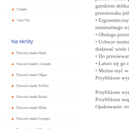
garnkiem delika
Umami
przesiewaka jed
• Ergonomiczny
Vacu Vin
minimalnego wy
• Obsługa przes
Na skróty
• Uchwyt możes
dodawać wiele 
Nowości marki Ideale
• Do przesiewan
• Łatwo się go c
Nowości marki i Genietti
• Można myć w 
Nowości marki Olipac
Przybliżone wy
Nowości marki Ad Hoc
Przybliżone wy
Nowości marki Boska
Przybliżona wag
Opakowanie: to
Nowości marki Moha
Nowości marki Cuisipro