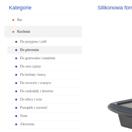
Kategorie
Silikonowa fo
Bar
Kuchnia
Do przypraw i ziół
Do pieczenia
Do gotowania i smażenia
Do sera i pizzy
Do herbaty i kawy
Do owoców i warzyw
Do czekolady i deserów
Do oliwy i octu
Porządek i czystość
Noże
Akcesoria