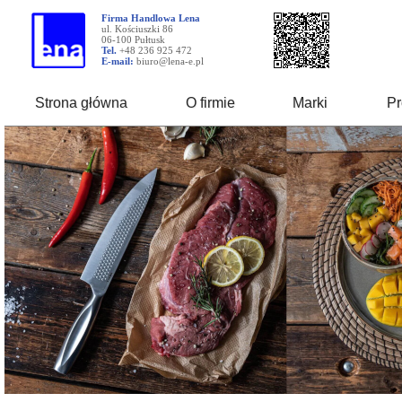
Firma Handlowa Lena
ul. Kościuszki 86
06-100 Pułtusk
Tel.
+48 236 925 472
E-mail:
biuro@lena-e.pl
Strona główna
O firmie
Marki
Pr