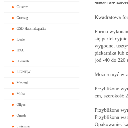
Numer EAN:
348599
Cuisipro
Kwadratowa for
Grossag
GSD Haushaltsgeräte
Forma wykonana
się perfekcyjni
Ideale
wygodne, uszty
IPAC
piekarnika lub 
(od -40 do 220 s
i Genietti
LIGNE|W
Można myć w z
Mastrad
Przybliżone wy
Moha
cm, szerokość 
Olipac
Przybliżone wy
Omada
Przybliżona wag
Opakowanie: kar
Swissmar