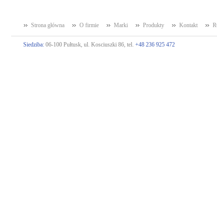
Strona główna
O firmie
Marki
Produkty
Kontakt
R
Siedziba:
06-100 Pułtusk, ul. Kosciuszki 86, tel.
+48 236 925 472