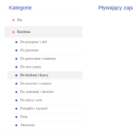
Kategorie
Pływający zap
Bar
Kuchnia
Do przypraw i ziół
Do pieczenia
Do gotowania i smażenia
Do sera i pizzy
Do herbaty i kawy
Do owoców i warzyw
Do czekolady i deserów
Do oliwy i octu
Porządek i czystość
Noże
Akcesoria