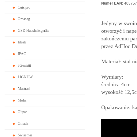
Numer EAN:
403757
Cuisipro
Grossag
Jedyny w swoim
otworzyć i nape
GSD Haushaltsgeräte
zakończeniu pa
Ideale
przez AdHoc D
IPAC
Materiał: stal n
i Genietti
Wymiary:
LIGNE|W
średnica 4cm
Mastrad
wysokość 12,5
Moha
Opakowanie: ka
Olipac
Omada
Swissmar