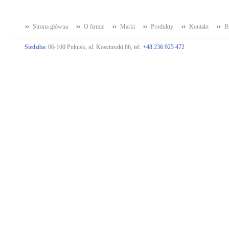
Strona główna
O firmie
Marki
Produkty
Kontakt
R
Siedziba:
06-100 Pułtusk, ul. Kosciuszki 86, tel.
+48 236 925 472