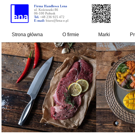
Firma Handlowa Lena
ul. Kościuszki 86
06-100 Pułtusk
Tel.
+48 236 925 472
E-mail:
biuro@lena-e.pl
Strona główna
O firmie
Marki
Pr