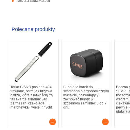
Nowości marki Mastrad
Polecane produkty
Tarka GIANO posiada 494
Bubble to korek do
Boczna 
trawione, ostre jak brzytwa
szampana o ergonomicznym
SCAPE po
ostrza, które z łatwością trą
kształcie, pozwalający
tłoczon
tak twarde składniki jak
zachować trunek w
wzorem. 
parmezan, czekolada,
szczelnym zamknięciu do 7
ciekawie
marchewka i wiele innych!
dni.
pewnie l
ułatwiaj